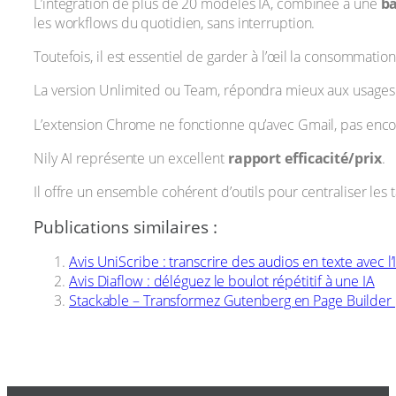
L’intégration de plus de 20 modèles IA, combinée à une
ba
les workflows du quotidien, sans interruption.
Toutefois, il est essentiel de garder à l’œil la consommation
La version Unlimited ou Team, répondra mieux aux usages i
L’extension Chrome ne fonctionne qu’avec Gmail, pas enco
Nily AI représente un excellent
rapport efficacité/prix
.
Il offre un ensemble cohérent d’outils pour centraliser les 
Publications similaires :
Avis UniScribe : transcrire des audios en texte avec l’
Avis Diaflow : déléguez le boulot répétitif à une IA
Stackable – Transformez Gutenberg en Page Builder 