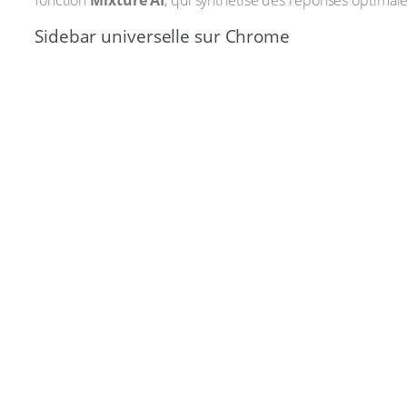
fonction
Mixture AI
, qui synthétise des réponses optimale
Sidebar universelle sur Chrome