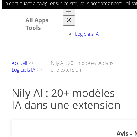
En continuant à naviguer sur ce site, vous acceptez notre
utilis
Aller
au
contenu
All Apps
Tools
Logiciels IA
Accueil
>>
Nily AI : 20+ modèles IA dans
Logiciels IA
>>
une extension
Nily AI : 20+ modèles
IA dans une extension
Avis –
N