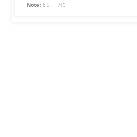
Note :
8,5
/10